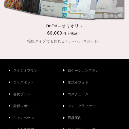
OriOri～オリオリ～
66,000
円（税込）
蛇腹タイプでも飾れるアルバム（9カット）
スタジオプラン
ロケーションプラン
ロケスポット
挙式＆フォト
会食プラン
コスチューム
撮影レポート
フォトグラファー
キャンペーン
店舗案内